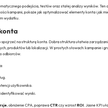
tycznego podejścia, testów oraz stałej analizy wyników. Ten a
ości kampanii, pokaże jak optymalizować elementy konta i jak mi
nym wydatku.
 konta
 spojrzeć na strukturę konta. Dobra struktura ułatwia zarządzani
ch, produktów lub lokalizacji. W prostych słowach: kampanie i g
do odbiorców.
a:
ług.
tencji użytkownika.
 identyfikować wyniki.
rsje
, obniżenie CPA, poprawa
CTR
czy wzrost
ROI
. Jasne KPI uł