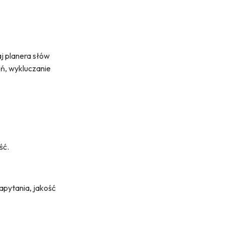
j planera słów
ań, wykluczanie
ść.
apytania, jakość