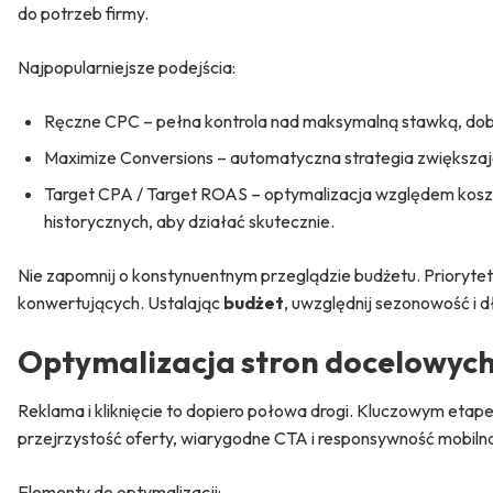
do potrzeb firmy.
Najpopularniejsze podejścia:
Ręczne CPC – pełna kontrola nad maksymalną stawką, dobra
Maximize Conversions – automatyczna strategia zwiększaj
Target CPA / Target ROAS – optymalizacja względem kos
historycznych, aby działać skutecznie.
Nie zapomnij o konstynuentnym przeglądzie budżetu. Priorytet
konwertujących. Ustalając
budżet
, uwzględnij sezonowość i
Optymalizacja stron docelowych
Reklama i kliknięcie to dopiero połowa drogi. Kluczowym etap
przejrzystość oferty, wiarygodne CTA i responsywność mobilna
Elementy do optymalizacji: