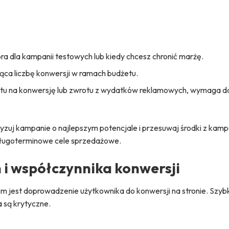
 dla kampanii testowych lub kiedy chcesz chronić marżę.
ąca liczbę konwersji w ramach budżetu.
ztu na konwersję lub zwrotu z wydatków reklamowych, wymaga d
yzuj kampanie o najlepszym potencjale i przesuwaj środki z kamp
 długoterminowe cele sprzedażowe.
 i współczynnika konwersji
em jest doprowadzenie użytkownika do konwersji na stronie. Szy
 są krytyczne.