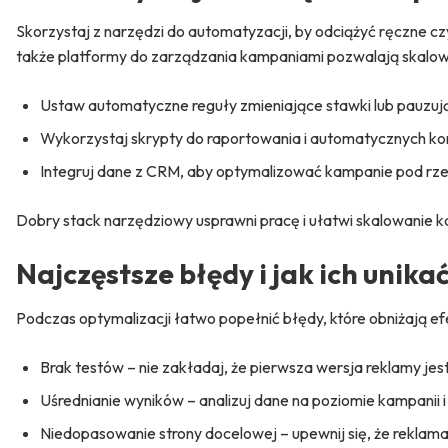
Skorzystaj z narzędzi do automatyzacji, by odciążyć ręczne czy
także platformy do zarządzania kampaniami pozwalają skalowa
Ustaw automatyczne reguły zmieniające stawki lub pauzują
Wykorzystaj skrypty do raportowania i automatycznych kor
Integruj dane z CRM, aby optymalizować kampanie pod rze
Dobry stack narzędziowy usprawni pracę i ułatwi skalowanie k
Najczęstsze błędy i jak ich unika
Podczas optymalizacji łatwo popełnić błędy, które obniżają efe
Brak testów – nie zakładaj, że pierwsza wersja reklamy jest
Uśrednianie wyników – analizuj dane na poziomie kampanii i
Niedopasowanie strony docelowej – upewnij się, że reklama 