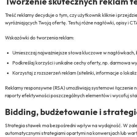
Tworzenie skutecznych reklam t
Treść reklamy decyduje o tym, czy użytkownik kliknie i przejdz
wyróżniających Twoją ofertę. Testuj różne nagłówki, opisy i CT
Wskazówki do tworzenia reklam:
Umieszczaj najważniejsze słowa kluczowe w nagłówkach,
Podkreślaj korzyści i unikalne cechy oferty, np. darmowa w
Korzystaj z rozszerzeń reklam (sitelinki, informacje o lokal
Reklamy responsywne (RSA) umożliwiają systemowi łączenie n
raporty efektywności poszczególnych elementów i wycofuj sł
Bidding, budżetowanie i strateg
Strategia stawek ma bezpośredni wpływ na wydajność. W zal
automatycznymi strategiami opartymi na konwersjach lub wart