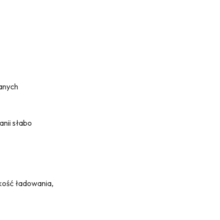
anych
anii słabo
bkość ładowania,