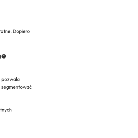
totne. Dopiero
ne
g
pozwala
żna segmentować
etnych