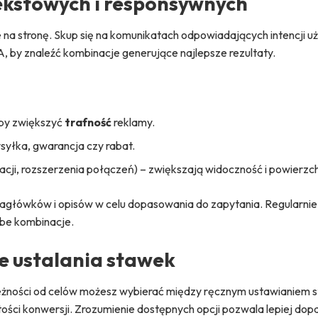
ekstowych i responsywnych
ie na stronę. Skup się na komunikatach odpowiadających intencji u
A, by znaleźć kombinacje generujące najlepsze rezultaty.
 by zwiększyć
trafność
reklamy.
ysyłka, gwarancja czy rabat.
izacji, rozszerzenia połączeń) – zwiększają widoczność i powierzchn
agłówków i opisów w celu dopasowania do zapytania. Regularnie
abe kombinacje.
ie ustalania stawek
eżności od celów możesz wybierać między ręcznym ustawianiem 
ości konwersji. Zrozumienie dostępnych opcji pozwala lepiej do