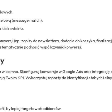
elowych.
ocelową (message match).
 lub kontaktu.
ersji (np. zapisy do newslettera, dodanie do koszyka, finalizacja
ystematycznie podnosić współczynnik konwersji.
ty
 w ciemno. Skonfiguruj konwersje w Google Ads oraz integrację 
ają Twoim KPI. Wykorzystuj raporty do identyfikacji słabych i sil
afii, by lepiej targetować odbiorców.