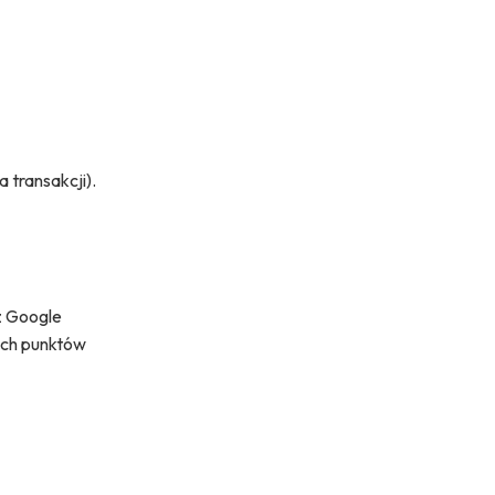
 transakcji).
z Google
nych punktów