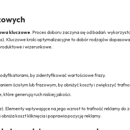
czowych
owa kluczowe
. Proces doboru zaczyna się od badań: wykorzysta
rms). Kluczowe kroki optymalizacyjne to dobór rodzajów dopasow
 produktowe i wizerunkowe.
dyfikatorami, by zidentyfikować wartościowe frazy.
iem ścisłym lub frazowym, by obniżyć koszty i zwiększyć trafno
które generują ruch niskiej jakości.
e). Elementy wpływające na jego wzrost to trafność reklamy do z
 obniża koszt kliknięcia i poprawia pozycję reklamy.