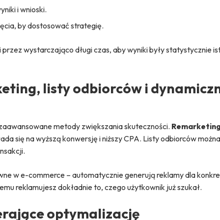
iki i wnioski.
nięcia, by dostosować strategię.
zez wystarczająco długi czas, aby wyniki były statystycznie is
ting, listy odbiorców i dynamicz
 zaawansowane metody zwiększania skuteczności.
Remarketin
ekłada się na wyższą konwersję i niższy CPA. Listy odbiorców mo
nsakcji.
wne w e-commerce – automatycznie generują reklamy dla konkr
emu reklamujesz dokładnie to, czego użytkownik już szukał.
erające optymalizację