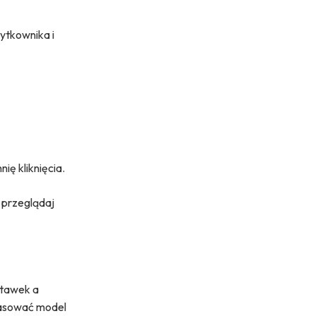
żytkownika i
ię kliknięcia.
 przeglądaj
stawek a
pasować model