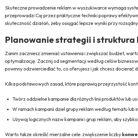
Skuteczne prowadzenie reklam w wyszukiwarce wymaga systema
przeprowadzi Cię przez praktyczne techniki poprawy efektywn
skuteczność działań, żeby osiągać lepsze wyniki przy rozsąd
Planowanie strategii i struktura
Zanim zaczniesz zmieniać ustawienia i zwiększać budżet, warto
optymalizację. Zacznij od segmentacji według celów biznesowy
powinny odzwierciedlać to, co oferujesz i jak chcesz docierać 
Kilka podstawowych zasad, które poprawią przejrzystość kont
Twórz oddzielne kampanie dla różnych linii produktów lub us
W ramach kampanii dziel grupy reklam według tematu lub in
Używaj logicznych nazw kampanii i grup reklam, aby szybko
Warto także określić mierzalne cele: zwiększenie liczby
konwe