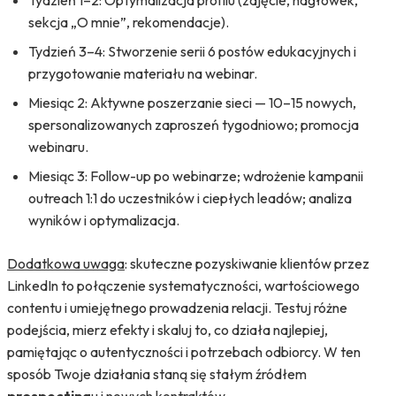
Tydzień 1–2: Optymalizacja profilu (zdjęcie, nagłówek,
sekcja „O mnie”, rekomendacje).
Tydzień 3–4: Stworzenie serii 6 postów edukacyjnych i
przygotowanie materiału na webinar.
Miesiąc 2: Aktywne poszerzanie sieci — 10–15 nowych,
spersonalizowanych zaproszeń tygodniowo; promocja
webinaru.
Miesiąc 3: Follow-up po webinarze; wdrożenie kampanii
outreach 1:1 do uczestników i ciepłych leadów; analiza
wyników i optymalizacja.
Dodatkowa uwaga
: skuteczne pozyskiwanie klientów przez
LinkedIn to połączenie systematyczności, wartościowego
contentu i umiejętnego prowadzenia relacji. Testuj różne
podejścia, mierz efekty i skaluj to, co działa najlepiej,
pamiętając o autentyczności i potrzebach odbiorcy. W ten
sposób Twoje działania staną się stałym źródłem