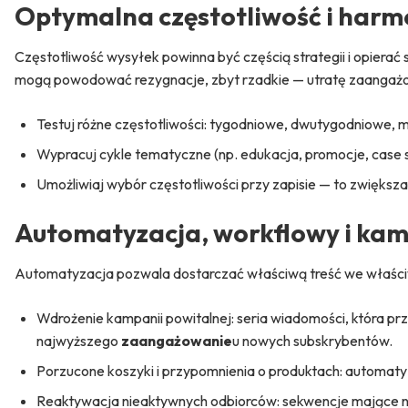
Optymalna częstotliwość i har
Częstotliwość wysyłek powinna być częścią strategii i opierać
mogą powodować rezygnacje, zbyt rzadkie — utratę zaangaż
Testuj różne częstotliwości: tygodniowe, dwutygodniowe, mie
Wypracuj cykle tematyczne (np. edukacja, promocje, case st
Umożliwiaj wybór częstotliwości przy zapisie — to zwiększa
Automatyzacja
, workflowy i ka
Automatyzacja pozwala dostarczać właściwą treść we właści
Wdrożenie kampanii powitalnej: seria wiadomości, która pr
najwyższego
zaangażowanie
u nowych subskrybentów.
Porzucone koszyki i przypomnienia o produktach: automaty
Reaktywacja nieaktywnych odbiorców: sekwencje mające n