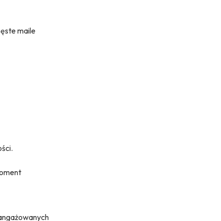
zęste maile
ści.
 moment
zaangażowanych