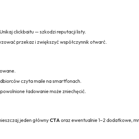
ikaj clickbaitu — szkodzi reputacji listy.
yzować przekaz i zwiększyć współczynnik otwarć.
ktowane.
dbiorców czyta maile na smartfonach.
 spowolnione ładowanie może zniechęcić.
Umieszczaj jeden główny
CTA
oraz ewentualnie 1–2 dodatkowe, mn