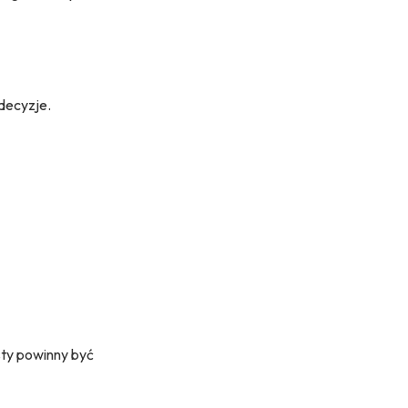
decyzje.
sty powinny być