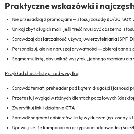
Praktyczne wskazówki i najczęst
Nie przesadzaj z promocjami — stosuj zasadę 80/20: 80% w
Unikaj zbyt długich maili; jeśli treść musi być obszerna, stosuj
Sprawdzaj dostarczalność: używaj uwierzytelniania (SPF, D
Personalizuj, ale nie naruszaj prywatności — zbieraj dane 
Segmentuj listę, aby unikać wysyłek „jednego rozmiaru dla 
Przykład check-listy przed wysyłką:
Sprawdź temat i preheader pod kątem długości i jasności p
Przetestuj wygląd w różnych klientach pocztowych (desktop 
Zweryfikuj linki i działanie
CTA
.
Sprawdź segment odbiorców i listę wykluczeń (np. osoby, któ
Upewnij się, że kampania ma przypisaną odpowiednią ścieżkę