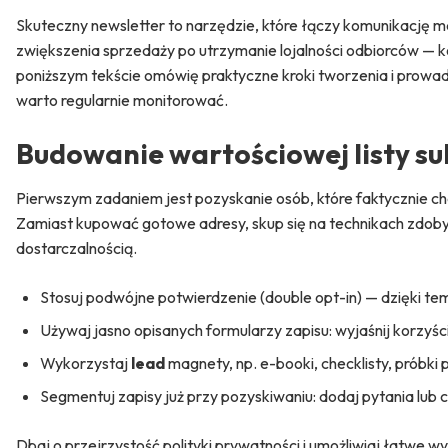
Skuteczny newsletter to narzędzie, które łączy komunikację 
zwiększenia sprzedaży po utrzymanie lojalności odbiorców — koni
poniższym tekście omówię praktyczne kroki tworzenia i prowa
warto regularnie monitorować.
Budowanie wartościowej
listy
su
Pierwszym zadaniem jest pozyskanie osób, które faktycznie ch
Zamiast kupować gotowe adresy, skup się na technikach zdob
dostarczalnością.
Stosuj podwójne potwierdzenie (double opt-in) — dzięki t
Używaj jasno opisanych formularzy zapisu: wyjaśnij korzyści,
Wykorzystaj
lead
magnety, np. e-booki, checklisty, próbki
Segmentuj zapisy już przy pozyskiwaniu: dodaj pytania lu
Dbaj o przejrzystość polityki prywatności i umożliwiaj łatwe w