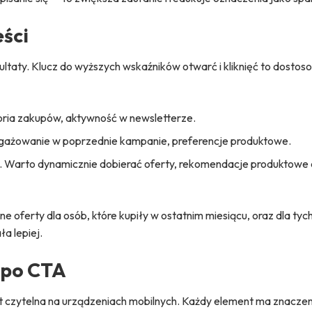
eści
ltaty. Klucz do wyższych wskaźników otwarć i kliknięć to dostos
oria zakupów, aktywność w newsletterze.
gażowanie w poprzednie kampanie, preferencje produktowe.
ie. Warto dynamicznie dobierać oferty, rekomendacje produktowe c
 oferty dla osób, które kupiły w ostatnim miesiącu, oraz dla tych,
a lepiej.
 po
CTA
 czytelna na urządzeniach mobilnych. Każdy element ma znaczen