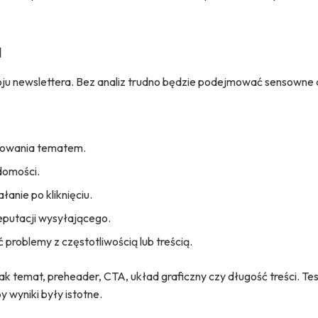
a
oju newslettera. Bez analiz trudno będzie podejmować sensowne 
esowania tematem.
domości.
anie po kliknięciu.
reputacji wysyłającego.
problemy z częstotliwością lub treścią.
 temat, preheader, CTA, układ graficzny czy długość treści. Te
 wyniki były istotne.