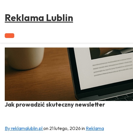
to
content
Reklama Lublin
Jak prowadzić skuteczny newsletter
By reklamalublin.pl
on
21 lutego, 2026
in
Reklama