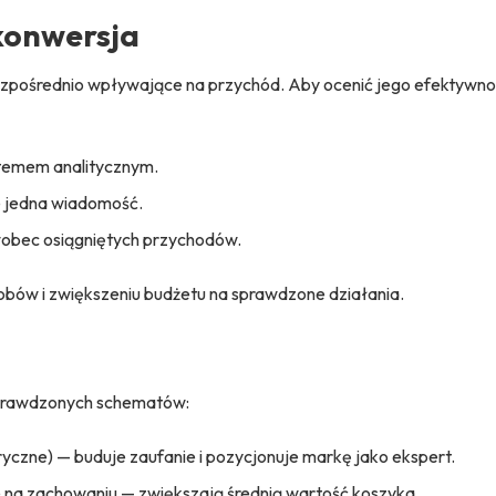
konwersja
 bezpośrednio wpływające na przychód. Aby ocenić jego efektywno
stemem analitycznym.
je jedna wiadomość.
 wobec osiągniętych przychodów.
asobów i zwiększeniu budżetu na sprawdzone działania.
sprawdzonych schematów:
yczne) — buduje zaufanie i pozycjonuje markę jako ekspert.
na zachowaniu — zwiększają średnią wartość koszyka.