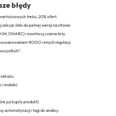
sze błędy
artościowych treści, 20% ofert.
 sekcje i linki do pełnej wersji na stronie.
KIM, DMARC) i monitoruj czarne listy.
z poszanowaniem RODO i innych regulacji.
wszystkich”.
rzekazu.
i mobile).
re już kupiły produkt).
 automatyzacji i tagi do analizy.