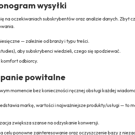
monogram wysyłki
 się na oczekiwaniach subskrybentów oraz analizie danych. Zbyt c
owania.
sięczne — zależnie od branży i typu treści.
udies), aby subskrybenci wiedzieli, czego się spodziewać.
 komfort odbiorcy.
mpanie powitalne
wym momencie bez konieczności ręcznej obsługi każdej wiadomo
zedstawia markę, wartości i najważniejsze produkty/usługi — to
zacja zwiększa szanse na odzyskanie konwersji.
a celu ponowne zainteresowanie oraz oczyszczenie bazy z nie