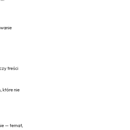
owanie
zy treści
 które nie
ie — temat,