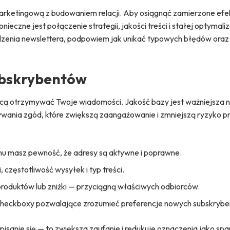
marketingową z budowaniem relacji. Aby osiągnąć zamierzone efe
eczne jest połączenie strategii, jakości treści i stałej optymaliz
dzenia newslettera, podpowiem jak unikać typowych błędów oraz 
bskrybentów
cą otrzymywać Twoje wiadomości. Jakość bazy jest ważniejsza niż
ywania zgód, które zwiększą zaangażowanie i zmniejszą ryzyko 
emu masz pewność, że adresy są aktywne i poprawne.
 częstotliwość wysyłek i typ treści.
 produktów lub zniżki — przyciągną właściwych odbiorców.
b checkboxy pozwalające zrozumieć preferencje nowych subskryb
ypisanie się — to zwiększa zaufanie i redukuje oznaczenia jako sp