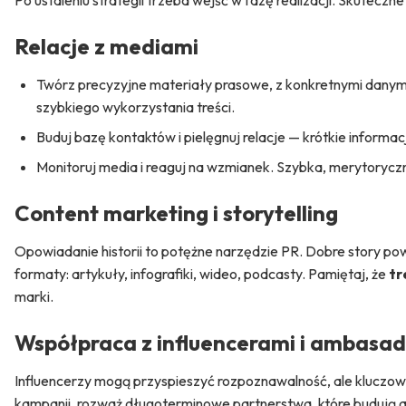
Po ustaleniu strategii trzeba wejść w fazę realizacji. Skutecz
Relacje z mediami
Twórz precyzyjne materiały prasowe, z konkretnymi danymi 
szybkiego wykorzystania treści.
Buduj bazę kontaktów i pielęgnuj relacje — krótkie informa
Monitoruj media i reaguj na wzmianek. Szybka, merytoryczn
Content marketing i storytelling
Opowiadanie historii to potężne narzędzie PR. Dobre story po
formaty: artykuły, infografiki, wideo, podcasty. Pamiętaj, że
tr
marki.
Współpraca z influencerami i ambasa
Influencerzy mogą przyspieszyć rozpoznawalność, ale kluczow
kampanii, rozważ długoterminowe partnerstwa, które budują 