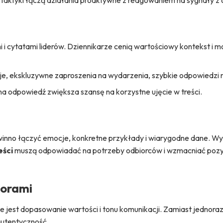
ne taktyki łączą działania proaktywne z reagowaniem na sygnały z 
i cytatami liderów. Dziennikarze cenią wartościowy kontekst i m
cje, ekskluzywne zaproszenia na wydarzenia, szybkie odpowiedzi 
a odpowiedź zwiększa szansę na korzystne ujęcie w treści.
winno łączyć emocje, konkretne przykłady i wiarygodne dane. Wy
eści
muszą odpowiadać na potrzeby odbiorców i wzmacniać poz
dorami
e jest dopasowanie wartości i tonu komunikacji. Zamiast jednor
autentyczność.