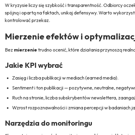
W kryzysie liczy się szybkość i transparentność. Odbiorcy ocz
spójną i opartą na faktach, unikaj defensywy. Warto wykorzyst
kontrolować przekaz.
Mierzenie efektów i optymalizac
Bez
mierzenie
trudno ocenić, które działania przynoszą realną
Jakie KPI wybrać
Zasięg i liczba publikacji w mediach (earned media).
Sentiment i ton publikacji — pozytywne, neutralne, negatyw
Ruch na stronie, liczba subskrybentów newslettera, zaanga
Wzrost rozpoznawalności i zmiana percepcji w badaniach j
Narzędzia do monitoringu