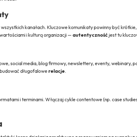
aty
 wszystkich kanałach. Kluczowe komunikaty powinny być krótkie,
 wartościami i kulturą organizacji —
autentyczność
jest tu klucz
we, social media, blog firmowy, newslettery, eventy, webinary, p
ją budować długofalowe
relacje
.
ormatami i terminami. Włączaj cykle contentowe (np. case studie
a