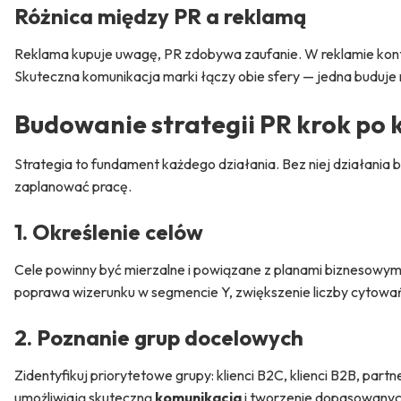
Różnica między PR a reklamą
Reklama kupuje uwagę, PR zdobywa zaufanie. W reklamie kontro
Skuteczna komunikacja marki łączy obie sfery — jedna buduje
Budowanie strategii PR krok po 
Strategia to fundament każdego działania. Bez niej działania 
zaplanować pracę.
1. Określenie celów
Cele powinny być mierzalne i powiązane z planami biznesowymi
poprawa wizerunku w segmencie Y, zwiększenie liczby cytow
2. Poznanie grup docelowych
Zidentyfikuj priorytetowe grupy: klienci B2C, klienci B2B, par
umożliwiają skuteczną
komunikacja
i tworzenie dopasowanych