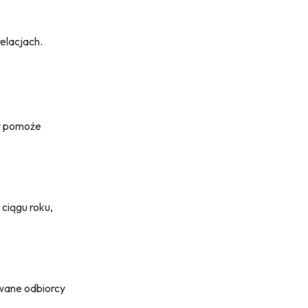
elacjach.
ry pomoże
ciągu roku,
owane odbiorcy