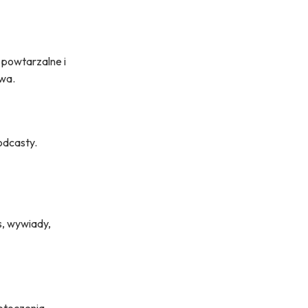
 powtarzalne i
owa.
odcasty.
s, wywiady,