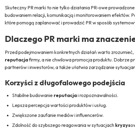
Skuteczny PR marki to nie tylko działania PR-owe prowadzone a
budowaniem relacji, komunikacją i monitorowaniem efektów. Pon
które pomogą zaplanować i prowadzić PR w sposób systemowy,
Dlaczego PR marki ma znaczeni
Przed podejmowaniem konkretnych działań warto zrozumieć, czy
reputacja
firmy, a nie chwilowa promocja produktu. Dobrze
partnerów i inwestorów, a także ułatwia zarządzanie sytuacja
Korzyści z długofalowego podejścia
Stabilne budowanie
reputacja
i rozpoznawalności.
Lepsza percepcja wartości produktów i usług.
Zwiększone zaufanie mediów i influencerów.
Zdolność do szybszego reagowania w sytuacjach
kryzys
o