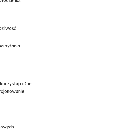
otoczenia.
ożliwość
na pytania.
korzystuj różne
ycjonowanie
azowych