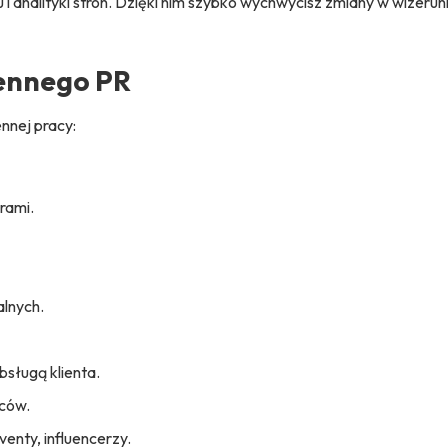
u i analityki stron. Dzięki nim szybko wychwycisz zmiany w wizeru
iennego PR
nnej pracy:
rami.
alnych.
bsługą klienta.
wców.
enty, influencerzy.