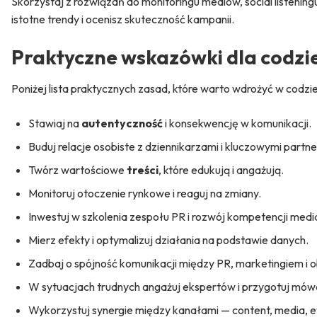
Skorzystaj z rozwiązań do monitoringu mediów, social listening
istotne trendy i ocenisz skuteczność kampanii.
Praktyczne wskazówki dla codz
Poniżej lista praktycznych zasad, które warto wdrożyć w codzie
Stawiaj na
autentyczność
i konsekwencję w komunikacji.
Buduj relacje osobiste z dziennikarzami i kluczowymi partne
Twórz wartościowe
treści
, które edukują i angażują.
Monitoruj otoczenie rynkowe i reaguj na zmiany.
Inwestuj w szkolenia zespołu PR i rozwój kompetencji medi
Mierz efekty i optymalizuj działania na podstawie danych.
Zadbaj o spójność komunikacji między PR, marketingiem i o
W sytuacjach trudnych angażuj ekspertów i przygotuj mó
Wykorzystuj synergie między kanałami — content, media, ev