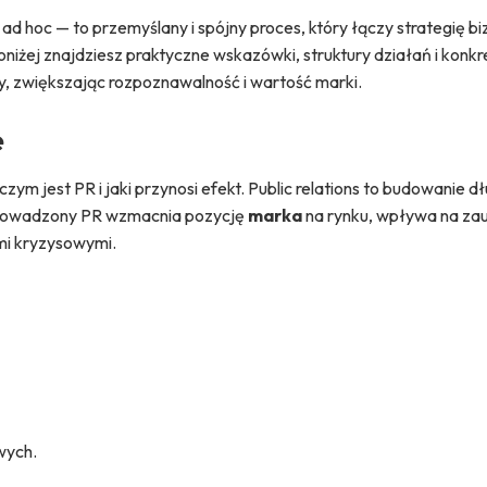
d hoc — to przemyślany i spójny proces, który łączy strategię b
iżej znajdziesz praktyczne wskazówki, struktury działań i konkr
 zwiększając rozpoznawalność i wartość marki.
e
m jest PR i jaki przynosi efekt. Public relations to budowanie 
 prowadzony PR wzmacnia pozycję
marka
na rynku, wpływa na zau
mi kryzysowymi.
wych.