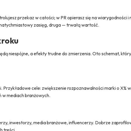
lujesz przekaz w całości; w PR opierasz się na wiarygodności i r
 natychmiastowy zasięg, druga — trwałą wartość.
kroku
będą niespójne, a efekty trudne do zmierzenia. Oto schemat, któ
. Przykładowe cele: zwiększenie rozpoznawalności marki o X% w 
ań w mediach branżowych.
tnerzy, inwestorzy, media branżowe, influencerzy. Dobrze zaprofil
 treści.