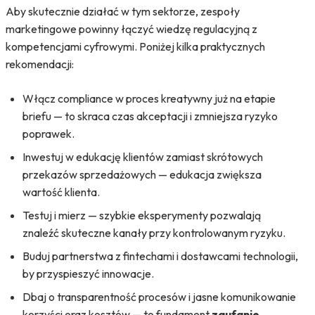
Aby skutecznie działać w tym sektorze, zespoły
marketingowe powinny łączyć wiedzę regulacyjną z
kompetencjami cyfrowymi. Poniżej kilka praktycznych
rekomendacji:
Włącz compliance w proces kreatywny już na etapie
briefu — to skraca czas akceptacji i zmniejsza ryzyko
poprawek.
Inwestuj w edukację klientów zamiast skrótowych
przekazów sprzedażowych — edukacja zwiększa
wartość klienta.
Testuj i mierz — szybkie eksperymenty pozwalają
znaleźć skuteczne kanały przy kontrolowanym ryzyku.
Buduj partnerstwa z fintechami i dostawcami technologii,
by przyspieszyć innowacje.
Dbaj o transparentność procesów i jasne komunikowanie
korzyści oraz kosztów — to fundament
zaufanie
.