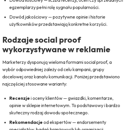
Dowód ilościowy — liczba recenzji, ocen czy sprzedanych
egzemplarzy pełni rolę sygnału popularności.
Dowód jakościowy — pozytywne opinie i historie
użytkowników przedstawiają konkretne korzyści.
Rodzaje social proof
wykorzystywane w reklamie
Marketerzy dysponują wieloma formami social proof, a
wybór odpowiedniej zależy od celu kampanii, grupy
docelowej oraz kanału komunikacji. Poniżej przedstawiono
najczęściej stosowane warianty:
Recenzje
i oceny klientów — gwiazdki, komentarze,
opinie w sklepie internetowym. To podstawowy i bardzo
skuteczny rodzaj dowodu społecznego.
Rekomendacje
od ekspertów — endorsementy
specjalistów, badań branżowych lub organizacji