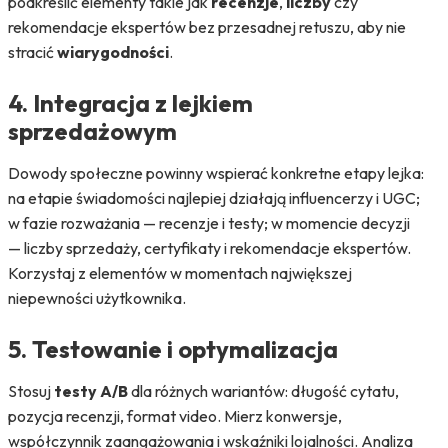
podkreślić elementy takie jak
recenzje
,
liczby
czy
rekomendacje ekspertów bez przesadnej retuszu, aby nie
stracić
wiarygodności
.
4. Integracja z lejkiem
sprzedażowym
Dowody społeczne powinny wspierać konkretne etapy lejka:
na etapie świadomości najlepiej działają influencerzy i UGC;
w fazie rozważania — recenzje i testy; w momencie decyzji
— liczby sprzedaży, certyfikaty i rekomendacje ekspertów.
Korzystaj z elementów w momentach największej
niepewności użytkownika.
5. Testowanie i optymalizacja
Stosuj
testy A/B
dla różnych wariantów: długość cytatu,
pozycja recenzji, format video. Mierz konwersje,
współczynnik zaangażowania i wskaźniki lojalności. Analiza