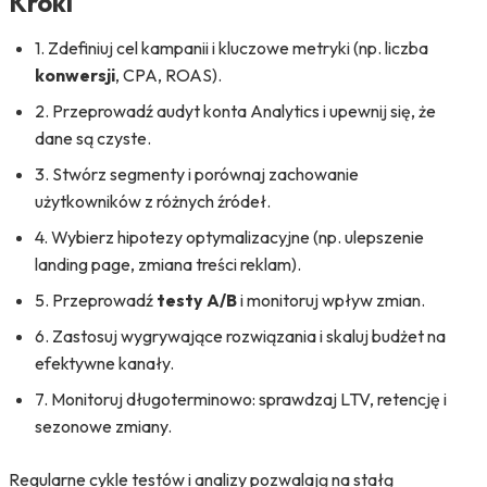
Kroki
1. Zdefiniuj cel kampanii i kluczowe metryki (np. liczba
konwersji
, CPA, ROAS).
2. Przeprowadź audyt konta Analytics i upewnij się, że
dane są czyste.
3. Stwórz segmenty i porównaj zachowanie
użytkowników z różnych źródeł.
4. Wybierz hipotezy optymalizacyjne (np. ulepszenie
landing page, zmiana treści reklam).
5. Przeprowadź
testy A/B
i monitoruj wpływ zmian.
6. Zastosuj wygrywające rozwiązania i skaluj budżet na
efektywne kanały.
7. Monitoruj długoterminowo: sprawdzaj LTV, retencję i
sezonowe zmiany.
Regularne cykle testów i analizy pozwalają na stałą