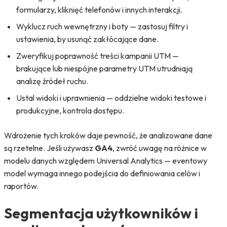
formularzy, kliknięć telefonów i innych interakcji.
Wyklucz ruch wewnętrzny i boty — zastosuj filtry i
ustawienia, by usunąć zakłócające dane.
Zweryfikuj poprawność treści kampanii UTM —
brakujące lub niespójne parametry UTM utrudniają
analizę źródeł ruchu.
Ustal widoki i uprawnienia — oddzielne widoki testowe i
produkcyjne, kontrola dostępu.
Wdrożenie tych kroków daje pewność, że analizowane dane
są rzetelne. Jeśli używasz
GA4
, zwróć uwagę na różnice w
modelu danych względem Universal Analytics — eventowy
model wymaga innego podejścia do definiowania celów i
raportów.
Segmentacja użytkowników i