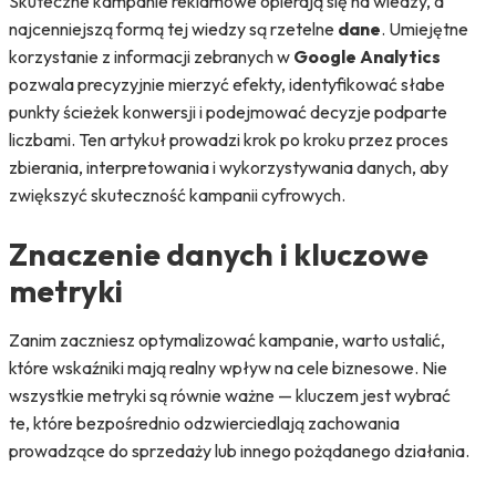
Skuteczne kampanie reklamowe opierają się na wiedzy, a
najcenniejszą formą tej wiedzy są rzetelne
dane
. Umiejętne
korzystanie z informacji zebranych w
Google Analytics
pozwala precyzyjnie mierzyć efekty, identyfikować słabe
punkty ścieżek konwersji i podejmować decyzje podparte
liczbami. Ten artykuł prowadzi krok po kroku przez proces
zbierania, interpretowania i wykorzystywania danych, aby
zwiększyć skuteczność kampanii cyfrowych.
Znaczenie danych i kluczowe
metryki
Zanim zaczniesz optymalizować kampanie, warto ustalić,
które wskaźniki mają realny wpływ na cele biznesowe. Nie
wszystkie metryki są równie ważne — kluczem jest wybrać
te, które bezpośrednio odzwierciedlają zachowania
prowadzące do sprzedaży lub innego pożądanego działania.