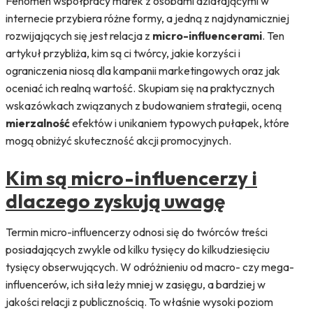
Fenomen współpracy marek z osobami działającymi w
internecie przybiera różne formy, a jedną z najdynamiczniej
rozwijających się jest relacja z
micro-influencerami
. Ten
artykuł przybliża, kim są ci twórcy, jakie korzyści i
ograniczenia niosą dla kampanii marketingowych oraz jak
oceniać ich realną wartość. Skupiam się na praktycznych
wskazówkach związanych z budowaniem strategii, oceną
mierzalność
efektów i unikaniem typowych pułapek, które
mogą obniżyć skuteczność akcji promocyjnych.
Kim są micro-influencerzy i
dlaczego zyskują uwagę
Termin micro-influencerzy odnosi się do twórców treści
posiadających zwykle od kilku tysięcy do kilkudziesięciu
tysięcy obserwujących. W odróżnieniu od macro- czy mega-
influencerów, ich siła leży mniej w zasięgu, a bardziej w
jakości relacji z publicznością. To właśnie wysoki poziom