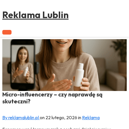
to
content
Reklama Lublin
Micro-influencerzy – czy naprawdę są
skuteczni?
By reklamalublin.pl
on
22 lutego, 2026
in
Reklama